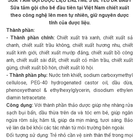
SỮA TẮM GỘI DƯỢC LIỆU ENZYME'S BÉ YÊU DR'BABY
Sữa tắm gội cho bé đầu tiên tại Việt Nam chiết xuất
theo công nghệ lên men tự nhiên, giữ nguyên dược
tính của dược liệu.
Thành phần:
- Thành phần chính:
Chiết xuất trà xanh, chiết xuất sả
chanh, chiết xuất trầu không, chiết xuất hương nhu, chiết
xuất kinh giới, chiết xuất mướp đắng, chiết xuất bồ công
anh, chiết xuất sài đất, chiết xuất cỏ mần trầu, chiết xuất
gừng, chiết xuất bồ hòn, chiết xuất lô hội.
- Thành phần phụ:
Nước tinh khiết, sodium carboxymethyl
cellulose, PEG-40 hydrogenated castor oil, dầu dừa,
phenoxyethanol & ethylhexylglycerin, disodium ethylen
diamin tetracetate.
Công dụng:
Với thành phần thảo dược giúp nhẹ nhàng rửa
sạch bụi bẩn, dầu thừa trên da và tóc em bé, giúp ngăn
ngừa rôm sảy, hăm tã, giúp da mịn màng, tươi sáng. Bảo
vệ làn da bé khỏi các tác nhân từ môi trường bên ngoài.
Đối tượng sử dụng: Trẻ nhỏ cần vệ sinh thân thể trong mọi