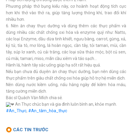
Phương pháp thở bụng kiểu này, cơ hoành hoạt động tích cực
hơn khi thở vào thở ra, giúp tăng lượng thông khí, trao đổi khí
nhiều hơn.
6. Nên ăn chay thực dưỡng và dùng thêm các thực phẩm và
dùng nhiều các chất chống oxi hóa và enzyme quý như: Natto,
các loại Enzyme, dầu dừa tinh khiết, ngưu bàng, carrot, gừng, xả,
kỷ tử, tía tô, mơ lông, lá hoàn ngọc, cần tây, tỏi tamari, mùi, cần
tây, súp lơ xanh, củ cải trắng, các loại sữa thảo mộc, bột củ sen,
củ mài, tamari, miso, mãn cầu xiêm và táo sạch...
Hành lá, hành tây sắc uống giúp hạ sốt rất hiệu quả.
Nếu bạn chưa đủ duyên ăn chay thực dưỡng, bạn nên dùng các
thực phẩm trên giàu chất chống oxi hóa giúp hỗ trợ hệ miễn dịch.
Nên dùng nước kiềm uống, nấu hằng ngày để kiềm hóa máu,
tăng cường miễn dịch.
Bác sĩ Quách Văn Mích chia sẻ.
An Thực chúc bạn và gia đình luôn bình an, khỏe mạnh.
#An_Thực
,
#An_tâm_hòa_thực
CÁC TIN TRƯỚC