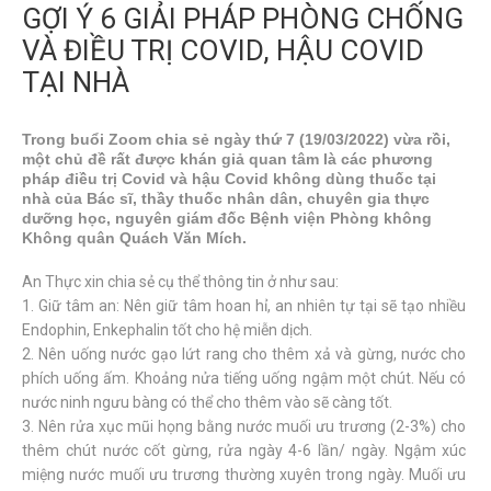
GỢI Ý 6 GIẢI PHÁP PHÒNG CHỐNG
hệ
VÀ ĐIỀU TRỊ COVID, HẬU COVID
TẠI NHÀ
Trong buổi Zoom chia sẻ ngày thứ 7 (19/03/2022) vừa rồi,
một chủ đề rất được khán giả quan tâm là các phương
pháp điều trị Covid và hậu Covid không dùng thuốc tại
nhà của Bác sĩ, thầy thuốc nhân dân, chuyên gia thực
dưỡng học, nguyên giám đốc Bệnh viện Phòng không
Không quân Quách Văn Mích.
An Thực xin chia sẻ cụ thể thông tin ở như sau:
1. Giữ tâm an: Nên giữ tâm hoan hỉ, an nhiên tự tại sẽ tạo nhiều
Endophin, Enkephalin tốt cho hệ miễn dịch.
2. Nên uống nước gạo lứt rang cho thêm xả và gừng, nước cho
phích uống ấm. Khoảng nửa tiếng uống ngậm một chút. Nếu có
nước ninh ngưu bàng có thể cho thêm vào sẽ càng tốt.
3. Nên rửa xục mũi họng bằng nước muối ưu trương (2-3%) cho
thêm chút nước cốt gừng, rửa ngày 4-6 lần/ ngày. Ngậm xúc
miệng nước muối ưu trương thường xuyên trong ngày. Muối ưu