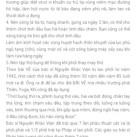
trương giúp diệt virut vi khuẩn cư trú tại vùng niêm mạc đường
hô hấp, làm hút nước từ tế bào đang viêm phù nề, làm tan và
thoát dịch ứ đọng.
4. Nên xông lá tía tô, húng chanh, gừng xả ngày 2 lần, có thể cho
thêm chút tinh dầu bạc hà hoặc tinh dầu chàm. Bạn cũng có thể
xông bằng tỏi bóc giã cho chút tinh dầu.
Làm ấm kích họat các vùng huyệt hạch thần khuyết của lục phủ
ngũ tạng (rốn), vùng mặt cổ và cột sống bằng máy sấy sau khi
tắm rửa hằng ngày.
5. Nên tập thở bụng để thông khí phổi thay máy thở.
Theo bài VÈ của bác sĩ Nguyễn Khắc Viện bị lao phổi từ năm
1942, nhờ cách thở này đã sống thêm 50 năm đến năm 85 tuổi
mới ra đi. Ông ra đi để lại cho đời BÀI VÈ mà nhiều trường phái
Thiền, Yoga, Khí công đã áp dụng:
"Thót bụng thở ra, phình bụng thở vào, hai vai bất động, chân tay
thả lỏng, êm chậm sâu đều, tập trung theo dõi, luồng ra luồng
vào, bình thường qua mũi, khi gấp qua mồm, đứng ngồi hay nằm,
ở đâu cũng được, lúc nào cũng được".
Bác sĩ Nguyễn Khắc Viện đã trải qua 7 lần phẫu thuật cắt cả lá
phổi phải và 1/3 phổi trái tại Pháp vì lao phổi. Các giáo sư bác sĩ
Pháp tiên lượng chỉ sống được thêm 2 năm.