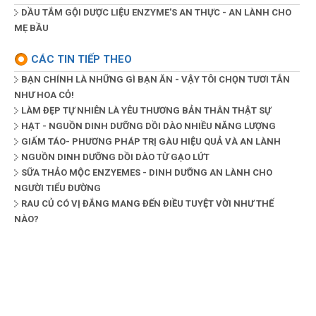
DẦU TẮM GỘI DƯỢC LIỆU ENZYME'S AN THỰC - AN LÀNH CHO
MẸ BẦU
CÁC TIN TIẾP THEO
BẠN CHÍNH LÀ NHỮNG GÌ BẠN ĂN - VẬY TÔI CHỌN TƯƠI TẮN
NHƯ HOA CỎ!
LÀM ĐẸP TỰ NHIÊN LÀ YÊU THƯƠNG BẢN THÂN THẬT SỰ
HẠT - NGUỒN DINH DƯỠNG DỒI DÀO NHIỀU NĂNG LƯỢNG
GIẤM TÁO- PHƯƠNG PHÁP TRỊ GÀU HIỆU QUẢ VÀ AN LÀNH
NGUỒN DINH DƯỠNG DỒI DÀO TỪ GẠO LỨT
SỮA THẢO MỘC ENZYEMES - DINH DƯỠNG AN LÀNH CHO
NGƯỜI TIỂU ĐƯỜNG
RAU CỦ CÓ VỊ ĐẮNG MANG ĐẾN ĐIỀU TUYỆT VỜI NHƯ THẾ
NÀO?